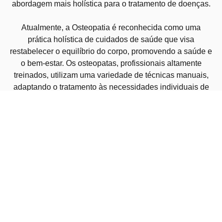
abordagem mais holística para o tratamento de doenças.
Atualmente, a Osteopatia é reconhecida como uma
prática holística de cuidados de saúde que visa
restabelecer o equilíbrio do corpo, promovendo a saúde e
o bem-estar. Os osteopatas, profissionais altamente
treinados, utilizam uma variedade de técnicas manuais,
adaptando o tratamento às necessidades individuais de
cada paciente.
As consultas têm a duração média de 1 hora (a primeira,
um pouco mais), e encontra-se dividias em 3 partes bem
distintas: anamnese (entrevista detalhada com a pessoa),
avaliação física e tratamento propriamente dito na
marquesa. Parte final da consulta com resumo do
tratamento e sempre que necessário, aconselhamento,
dicas e exercícios terapêuticos para casa.